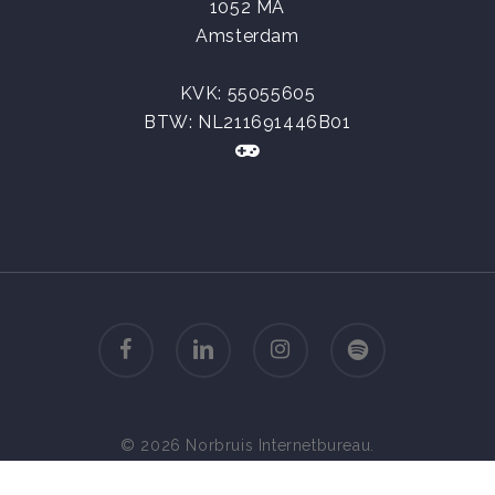
1052 MA
Amsterdam
KVK:
55055605
BTW: NL211691446B01
facebook
linkedin
instagram
spotify
© 2026 Norbruis Internetbureau.
Privacy Verklaring