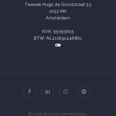
Tweede Hugo de Grootstraat 53
1052 MA
Amsterdam
KVK:
55055605
BTW: NL211691446B01
facebook
linkedin
instagram
spotify
© 2026 Norbruis Internetbureau.