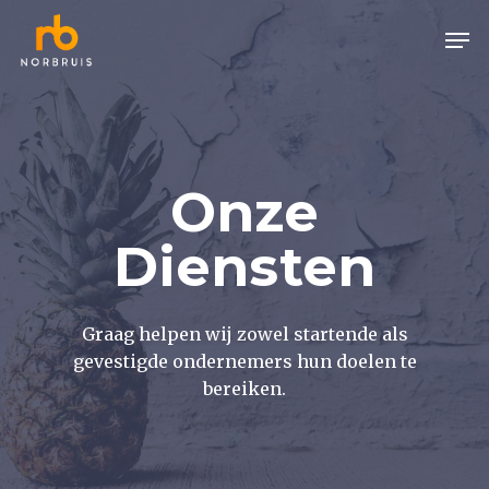
Skip
Men
to
Close
main
Menu
content
Onze
Diensten
Graag helpen wij zowel startende als
gevestigde ondernemers hun doelen te
bereiken.